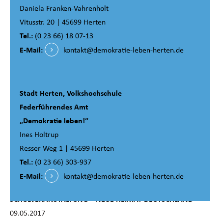
Daniela Franken-Vahrenholt
01.04.2017 – 30.11.2017
Vitusstr. 20 | 45699 Herten
Mädchen und Jungen zwischen 8 und 14 Jahren trafen sich
Tel.:
(0 23 66) 18 07-13
einmal pro Woche in ihrer Freizeit, um miteinander Sport zu
E-Mail:
kontakt@demokratie-leben-herten.de
treiben und Fußball zu spielen. Sie konnten erleben, wie sich
aus einer Gruppe von Individuen durch Teamgeist und ein
gemeinsames Ziel eine Mannschaft bildet. Eine weitere
Stadt Herten, Volkshochschule
Erfahrung war, dass sich gerade im Mannschaftssport nur mit
Federführendes Amt
gegenseitigem Respekt und ohne gegenseitige
„Demokratie leben!“
Diskriminierung und Gewalt ein wirkliches Spiel entwickelt.
Ines Holtrup
Resser Weg 1 | 45699 Herten
Tel.:
(0 23 66) 303-937
E-Mail:
kontakt@demokratie-leben-herten.de
Runder Tisch gegen Rassismus und für Demokratie:
SCHULVERANSTALTUNG – NEUE HEIMAT DEUTSCHLAND
09.05.2017