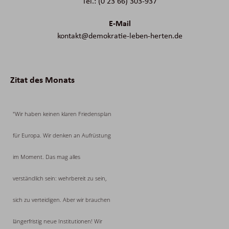
Tel.: (0 23 66) 303-937
E-Mail
kontakt@demokratie-leben-herten.de
Zitat des Monats
"Wir haben keinen klaren Friedensplan
für Europa. Wir denken an Aufrüstung
im Moment. Das mag alles
verständlich sein: wehrbereit zu sein,
sich zu verteidigen. Aber wir brauchen
längerfristig neue Institutionen! Wir