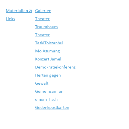
Materialien &
Galerien
Links
Theater
Traumbaum
Theater
TaskiToIstanbul
Mo Asumang
Konzert Jamel
Demokratiekonferenz
Herten gegen
Gewalt
Gemeinsam an
einem Tisch
Gedenkpostkarten