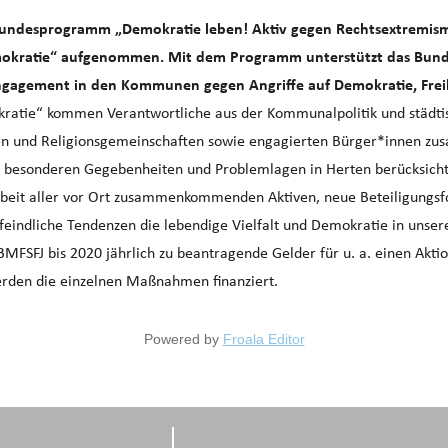
 Bundesprogramm „Demokratie leben! Aktiv gegen Rechtsextremism
emokratie“ aufgenommen. Mit dem Programm unterstützt das Bunde
Engagement in den Kommunen gegen Angriffe auf Demokratie, Freih
okratie“ kommen Verantwortliche aus der Kommunalpolitik und städt
chen und Religionsgemeinschaften sowie engagierten Bürger*innen z
ie besonderen Gegebenheiten und Problemlagen in Herten berücksicht
rbeit aller vor Ort zusammenkommenden Aktiven, neue Beteiligungsf
feindliche Tendenzen die lebendige Vielfalt und Demokratie in unsere
FSFJ bis 2020 jährlich zu beantragende Gelder für u. a. einen Aktion
erden die einzelnen Maßnahmen finanziert.
Powered by
Froala Editor