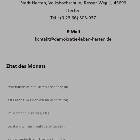
Stadt Herten, Volkshochschule, Resser Weg 1, 45699
Herten
Tel.: (0 23 66) 303-937
E-Mail
kontakt@demokratie-leben-herten.de
Zitat des Monats
"Wir haben keinen klaren Friedensplan
für Europa. Wir denken an Aufrüstung
im Moment. Das mag alles
verständlich sein: wehrbereit zu sein,
sich zu verteidigen. Aber wir brauchen